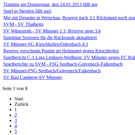
Training am Donnerstag, den 24.01.2013 fällt aus
Spiel in Steeden fällt aus!
Mst mit Desaster in Werschau, Reserve nach 3:1 Rückstand noch zu
SVM - SV Thalheim
SV Wilsenroth - SV Münster 1:1; Reserve siegt 3:4
Spielplan Senioren für die Rückrunde aktualisiert
SV Münster-SG Kirschhofen/Odersbach 4:3
Reserve verschenkt Punkte im Heimspiel gegen Kirschhofen
Spielbericht C-1-Liga Limburg-Weilburg: SV Münster gegen FC Ru
Spielberichte zu SVM - FSG Seelbach-Gräveneck-Falkenbach
SV Münster-FSG Seelbach/Gräveneck/Falkenbach
SV Bad Camberg-SV Münster
Seite 1 von 8
Start
Zurück
1
2
3
4
5