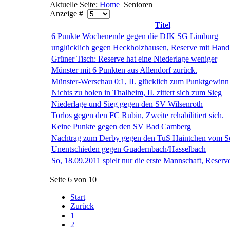
Aktuelle Seite:
Home
Senioren
Anzeige #
Titel
6 Punkte Wochenende gegen die DJK SG Limburg
unglücklich gegen Heckholzhausen, Reserve mit Handb
Grüner Tisch: Reserve hat eine Niederlage weniger
Münster mit 6 Punkten aus Allendorf zurück.
Münster-Werschau 0:1, II. glücklich zum Punktgewinn
Nichts zu holen in Thalheim, II. zittert sich zum Sieg
Niederlage und Sieg gegen den SV Wilsenroth
Torlos gegen den FC Rubin, Zweite rehabilitiert sich.
Keine Punkte gegen den SV Bad Camberg
Nachtrag zum Derby gegen den TuS Haintchen vom So
Unentschieden gegen Guadernbach/Hasselbach
So, 18.09.2011 spielt nur die erste Mannschaft, Reserve 
Seite 6 von 10
Start
Zurück
1
2