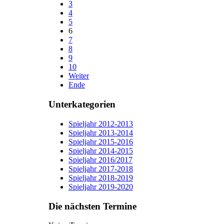
3
4
5
6
7
8
9
10
Weiter
Ende
Unterkategorien
Spieljahr 2012-2013
Spieljahr 2013-2014
Spieljahr 2015-2016
Spieljahr 2014-2015
Spieljahr 2016/2017
Spieljahr 2017-2018
Spieljahr 2018-2019
Spieljahr 2019-2020
Die nächsten Termine